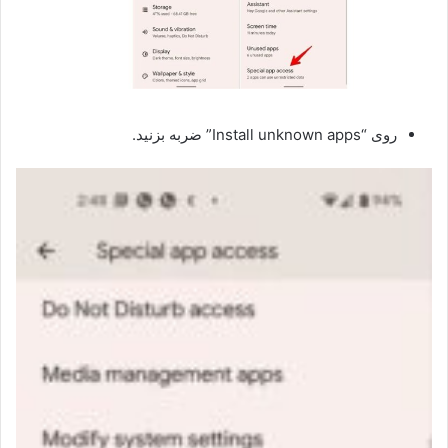
روی “Install unknown apps” ضربه بزنید.