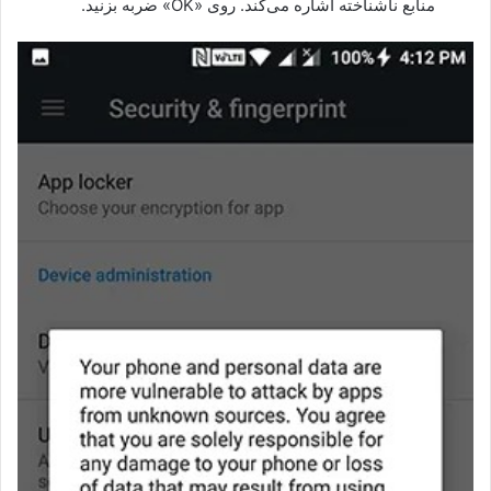
منابع ناشناخته اشاره می‌کند. روی «OK» ضربه بزنید.