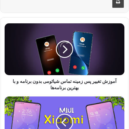
آ
م
و
ز
ش
ت
غ
ی
ی
ر
آموزش تغییر پس زمینه تماس شیائومی بدون برنامه و با
پ
بهترین برنامه‌ها
س
ز
م
م
ع
ی
ر
ن
ف
ه
ی