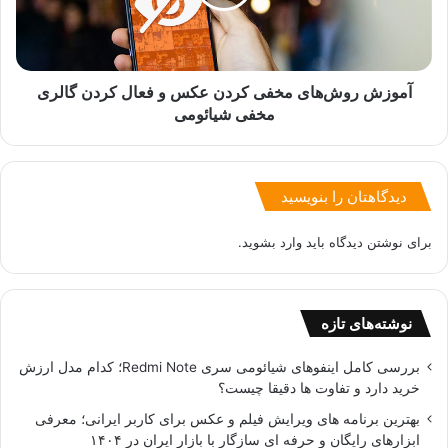
د
ر
ر
و
ش
ش‌
ی
ه
ا
ا
آموزش روش‌های مخفی کردن عکس و فعال کردن گالری
ئ
ی
مخفی شیائومی
و
م
م
خ
ی
ف
ب
ی
دیدگاهتان را بنویسید
ر
ک
ا
ر
برای نوشتن دیدگاه باید
وارد بشوید
.
ی
د
ا
ن
ف
ع
ز
ک
نوشته‌های تازه
ا
س
ی
و
بررسی کامل اینفوهای شیائومی سری Redmi Note؛ کدام مدل ارزش
ش
ف
خرید دارد و تفاوت ها دقیقا چیست؟
ک
ع
بهترین برنامه های ویرایش فیلم و عکس برای کاربر ایرانی؛ معرفی
ی
ا
ابزارهای رایگان و حرفه ای سازگار با بازار ایران در ۱۴۰۴
ف
ل