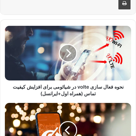
ن
ح
و
ه
ف
ع
ا
ل
س
ا
نحوه فعال سازی volte در شیائومی برای افزایش کیفیت
ز
تماس‌ (همراه اول+ایرانسل)
ی
v
آ
o
م
l
و
t
ز
e
ش