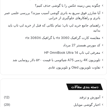
ی
ک
چگونه پس زمینه عکس را با گوشی حذف کنیم؟
ت
ر
آیا شارژر فوق سریع به باتری گوشی آسیب میزند؟ بررسی علمی عمر
ت
د
باتری و راهکارهای جلوگیری از خرابی
م
ن
ا
گ
راهنمای جامع خرید لپ تاپ؛ تمام نکاتی که قبل از خرید لپ تاپ باید
س‌
ا
بدانید
(
ل
مقایسه کارت گرافیک rtx 3060 با گرافیک rtx 3060ti
ه
ر
م
ی
کد مورس همستر 27 مرداد
ر
م
معرفی لپ تاپ HP OmniBook Ultra 14
ا
خ
ه
ف
تلویزیون 4K ردمی A75 شیائومی با قیمت ۵۲۰ دلار رونمایی شد
ا
ی
تفاوت تلویزیون Oled و تلویزیون عادی
و
ش
ل
ی
+
ا
ا
ئ
دسته بندی مقالات
ی
و
ر
م
آموزش و ترفند
(12)
ا
ی
ن
اخبار گوشی موبایل
(29)